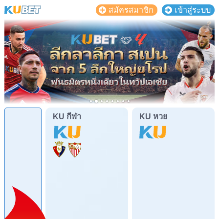
ลงทะเบียน