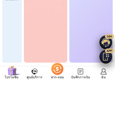
ลงทะเบียน
เข้าสู่ระบบ