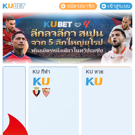
ลงทะเบียน