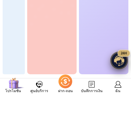
ลงทะเบียน
เข้าสู่ระบบ