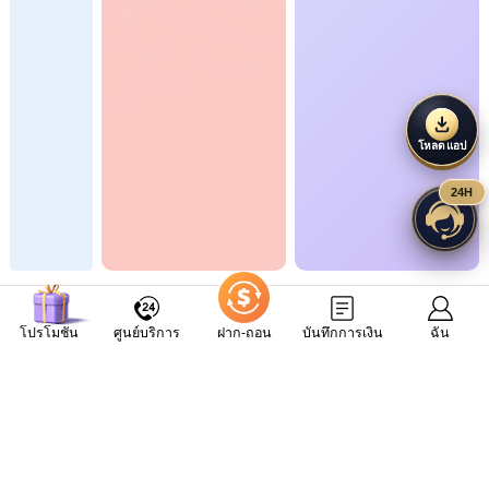
ลงทะเบียน
เข้าสู่ระบบ